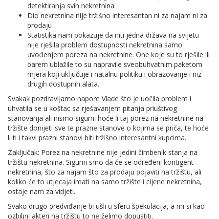
detektiranja svih nekretnina
Dio nekretnina nije tržišno interesantan ni za najam ni za
prodaju
Statistika nam pokazuje da niti jedna država na svijetu
nije rješila problem dostupnosti nekretnina samo
uvođenjem poreza na nekretnine. One koje su to rješile ili
barem ublažile to su napravile sveobuhvatnim paketom
mjera koji uključuje i natalnu politiku i obrazovanje i niz
drugih dostupnih alata.
Svakak pozdravljamo napore Vlade što je uočila problem i
uhvatila se u koštac sa rješavanjem pitanja priuštivog
stanovanja ali nismo sigurni hoće li taj porez na nekretnine na
tržište donijeti sve te prazne stanove o kojima se priča, te hoće
li ti i takvi prazni stanovi biti tržišno interesantni kupcima.
Zaključak; Porez na nekretnine nije jedini čimbenik stanja na
tržištu nekretnina. Sigurni smo da će se određeni kontigent
nekretnina, što za najam što za prodaju pojaviti na tržištu, ali
koliko će to utjecaja imati na samo tržište i cijene nekretnina,
ostaje nam za vidjeti.
Svako drugo predviđanje bi ušli u sferu špekulacija, a mi si kao
ozbiljni akteri na tržištu to ne želimo dopustiti.