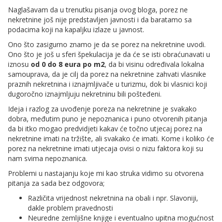
Naglašavam da u trenutku pisanja ovog bloga, porez ne
nekretnine još nije predstavljen javnosti i da baratamo sa
podacima koji na kapaljku izlaze u javnost.
Ono što zasigurno znamo je da se porez na nekretnine uvodi.
Ono što je još u sferi špekulacija je da će se isti obraćunavati u
iznosu
od
0 do 8 eura po m2
, da bi visinu određivala lokalna
samouprava, da je cilj da porez na nekretnine zahvati vlasnike
praznih nekretnina i iznajmljivače u turizmu, dok bi vlasnici koji
dugoročno iznajmljuju nekretninu bili pošteđeni.
Ideja i razlog za uvođenje poreza na nekretnine je svakako
dobra, međutim puno je nepoznanica i puno otvorenih pitanja
da bi itko mogao predvidjeti kakav će točno utjecaj porez na
nekretnine imati na tržište, ali svakako će imati. Kome i koliko će
porez na nekretnine imati utjecaja ovisi o nizu faktora koji su
nam svima nepoznanica.
Problemi u nastajanju koje mi kao struka vidimo su otvorena
pitanja za sada bez odgovora;
Različita vrijednost nekretnina na obali i npr. Slavoniji,
dakle problem pravednosti
Neuredne zemljišne knjige i eventualno upitna mogućnost