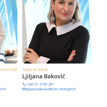
M ISPITOM
TAJNICA UREDA
Ljiljana Baković
+385 91 3730 281
i.hr
ljiljana.bakovic@euro-interijeri.hr