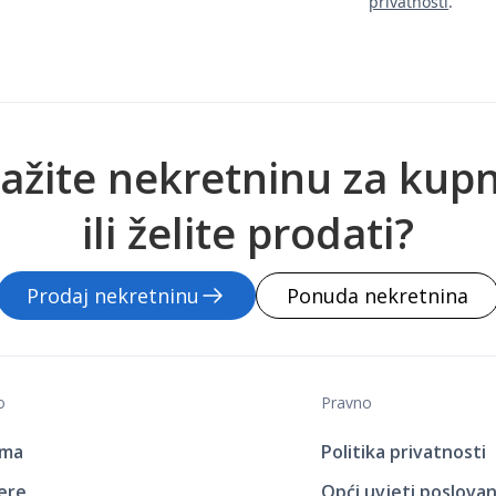
privatnosti
.
ažite nekretninu za kup
ili želite prodati?
Prodaj nekretninu
Ponuda nekretnina
o
Pravno
ama
Politika privatnosti
jere
Opći uvjeti poslovan