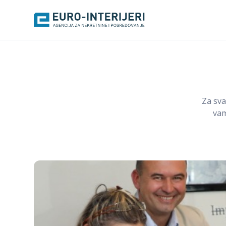
Za sva
vam