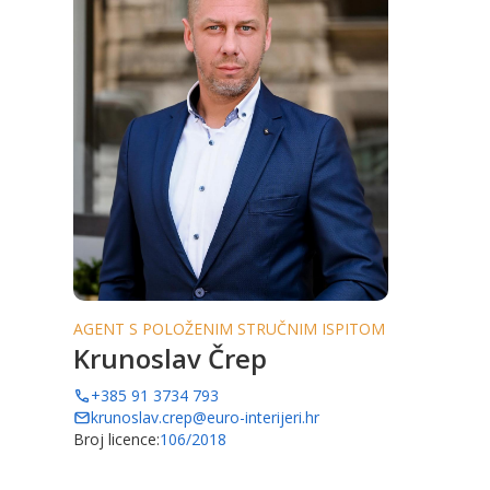
AGENT S POLOŽENIM STRUČNIM ISPITOM
Krunoslav Črep
+385 91 3734 793
krunoslav.crep@euro-interijeri.hr
Broj licence:
106/2018