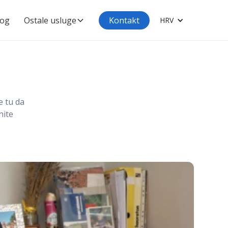
log
Ostale usluge
Kontakt
HRV
e tu da
nite