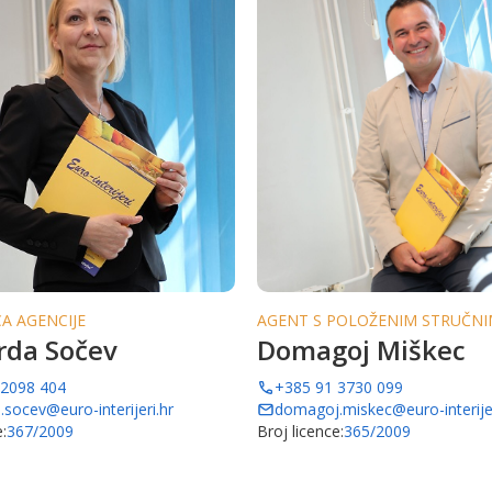
A AGENCIJE
AGENT S POLOŽENIM STRUČNI
rda Sočev
Domagoj Miškec
 2098 404
+385 91 3730 099
.socev@euro-interijeri.hr
domagoj.miskec@euro-interijer
:
367/2009
Broj licence:
365/2009