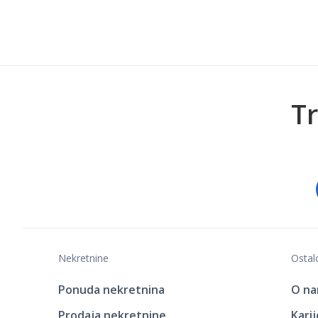
Tr
Nekretnine
Ostal
Ponuda nekretnina
O n
Prodaja nekretnine
Kari