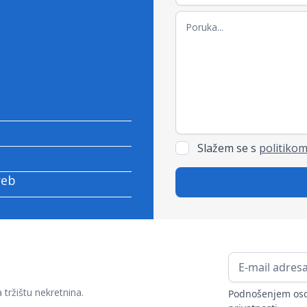
Slažem se s
politikom
reb
ržištu nekretnina.
Podnošenjem oso