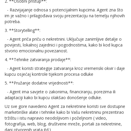
2. **Osobni pristup**:
- Razvijajanje odnosa s potencijalnim kupcima. Agent zna što
im je važno i prilagođava svoju prezentaciju na temelju njihovih
potreba.
3. **Storytelling**:
- Agent priča priču o nekretnini. Uključuje zanimljive detalje o
povijesti, lokalnoj zajednici i pogodnostima, kako bi kod kupca
stvorio emocionalnu povezanost.
4. **Tehnike zatvaranja prodaje**:
- Agent koristi strategije zatvaranja kroz vremenski okvir i daje
kupcu osjećaj kontrole tijekom procesa odluke
5. **Pružanje dodatne vrijednosti**:
- Agent ima savjete o zakonima, financiranju, porezima ili
adaptaciji kako bi kupcu olakšao donošenje odluke.
Uz sve gore navedeno Agent za nekretnine koristi sve dostupne
marketinške alate i tehnike kako bi Vašu nekretninu prezentirao
tržištu i istu napravio neodoljivom i poželjnom ( video,
fotografija, web, blog, društvene mreže, portali za nekretnine,
dani otvorenih vrata itd.)