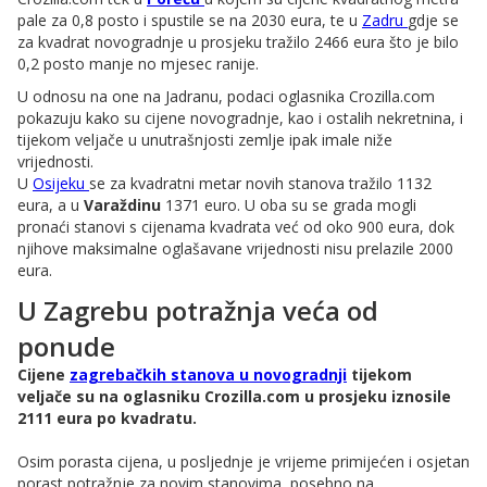
pale za 0,8 posto i spustile se na 2030 eura, te u
Zadru
gdje se
za kvadrat novogradnje u prosjeku tražilo 2466 eura što je bilo
0,2 posto manje no mjesec ranije.
U odnosu na one na Jadranu, podaci oglasnika Crozilla.com
pokazuju kako su cijene novogradnje, kao i ostalih nekretnina, i
tijekom veljače u unutrašnjosti zemlje ipak imale niže
vrijednosti.
U
Osijeku
se za kvadratni metar novih stanova tražilo 1132
eura, a u
Varaždinu
1371 euro. U oba su se grada mogli
pronaći stanovi s cijenama kvadrata već od oko 900 eura, dok
njihove maksimalne oglašavane vrijednosti nisu prelazile 2000
eura.
U Zagrebu potražnja veća od
ponude
Cijene
zagrebačkih stanova u novogradnji
tijekom
veljače su na oglasniku Crozilla.com u prosjeku iznosile
2111 eura po kvadratu.
Osim porasta cijena, u posljednje je vrijeme primijećen i osjetan
porast potražnje za novim stanovima, posebno na