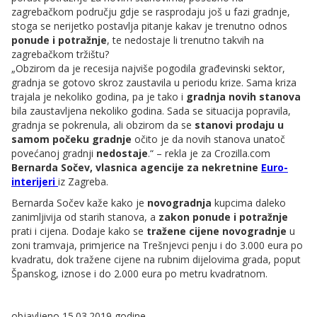
zagrebačkom području gdje se rasprodaju još u fazi gradnje,
stoga se nerijetko postavlja pitanje kakav je trenutno odnos
ponude i potražnje
, te nedostaje li trenutno takvih na
zagrebačkom tržištu?
„Obzirom da je recesija najviše pogodila građevinski sektor,
gradnja se gotovo skroz zaustavila u periodu krize. Sama kriza
trajala je nekoliko godina, pa je tako i
gradnja novih stanova
bila zaustavljena nekoliko godina. Sada se situacija popravila,
gradnja se pokrenula, ali obzirom da se
stanovi prodaju u
samom počeku gradnje
očito je da novih stanova unatoč
povećanoj gradnji
nedostaje
.“ – rekla je za Crozilla.com
Bernarda Sočev, vlasnica agencije za nekretnine
Euro-
interijeri
iz Zagreba.
Bernarda Sočev kaže kako je
novogradnja
kupcima daleko
zanimljivija od starih stanova, a
zakon ponude i potražnje
prati i cijena. Dodaje kako se
tražene cijene novogradnje
u
zoni tramvaja, primjerice na Trešnjevci penju i do 3.000 eura po
kvadratu, dok tražene cijene na rubnim dijelovima grada, poput
Španskog, iznose i do 2.000 eura po metru kvadratnom.
objavljeno 15.03.2019 godine