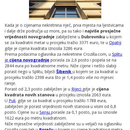
Kada je o cijenama nekretnina riječ, prva mjesta na ljestvicama
i dalje drže područja uz more, pa su tako i
najviše prosječne
vrijednosti novogradnje
zabilježene u
Dubrovniku
u kojem
se za kvadratni metar u prosjeku tražio 3371 euro, te u
Opatiji
gdje je cijena kvadrata iznosila 3286 eura.
Prema podacima oglasnika za nekretnine Crozilla.com, u
Splitu
je
cijena novogradnje
porasla za 2,6 posto i popela se na
2844 eura po kvadratnome metru. Niže cijene i nešto slabiji
porast nego u Splitu, bilježi
Šibenik
u kojem se za kvadrat u
prosjeku tražilo 2398 eura što je 1,4 posto više no mjesec
ranije.
Porast od 2,3 posto zabilježen je u
Rijeci
gdje je
cijena
kvadrata novih stanova
u prosjeku iznosila 2063 eura.
U
Puli
, gdje se za kvadrat u prosjeku tražilo 1788 eura,
zabilježen je porast vrijednosti novih stanova u visini od 0,8
posto. Cijene su u
Senju
porasle za 0,1 posto, pa su iznosile
1622 eura po metru kvadratnom.
Niže mjesečne vrijednosti zabilježene su u veljači na oglasniku
Crozilla.com tek u
Poreču
u kojem su cijene kvadratnog metra