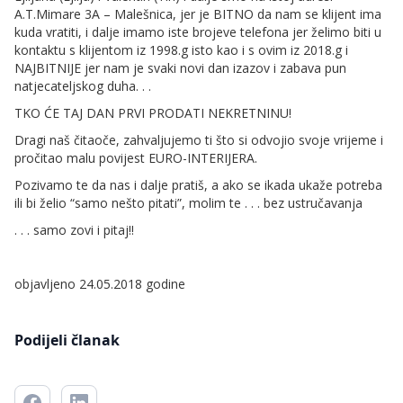
A.T.Mimare 3A – Malešnica, jer je BITNO da nam se klijent ima
kuda vratiti, i dalje imamo iste brojeve telefona jer želimo biti u
kontaktu s klijentom iz 1998.g isto kao i s ovim iz 2018.g i
NAJBITNIJE jer nam je svaki novi dan izazov i zabava pun
natjecateljskog duha. . .
TKO ĆE TAJ DAN PRVI PRODATI NEKRETNINU!
Dragi naš čitaoče, zahvaljujemo ti što si odvojio svoje vrijeme i
pročitao malu povijest EURO-INTERIJERA.
Pozivamo te da nas i dalje pratiš, a ako se ikada ukaže potreba
ili bi želio “samo nešto pitati”, molim te . . . bez ustručavanja
. . . samo zovi i pitaj!!
objavljeno 24.05.2018 godine
Podijeli članak