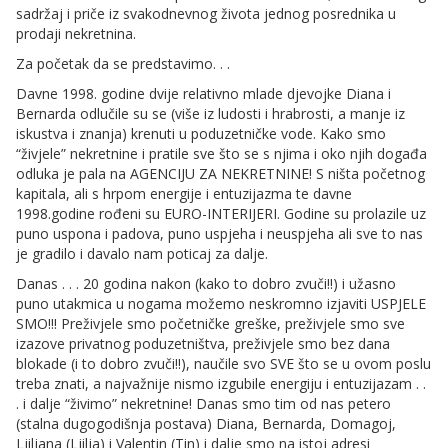
sadržaj i priče iz svakodnevnog života jednog posrednika u
prodaji nekretnina.
Za početak da se predstavimo. . .
Davne 1998. godine dvije relativno mlade djevojke Diana i
Bernarda odlučile su se (više iz ludosti i hrabrosti, a manje iz
iskustva i znanja) krenuti u poduzetničke vode. Kako smo
“živjele” nekretnine i pratile sve što se s njima i oko njih događa
odluka je pala na AGENCIJU ZA NEKRETNINE! S ništa početnog
kapitala, ali s hrpom energije i entuzijazma te davne
1998.godine rođeni su EURO-INTERIJERI. Godine su prolazile uz
puno uspona i padova, puno uspjeha i neuspjeha ali sve to nas
je gradilo i davalo nam poticaj za dalje.
Danas . . . 20 godina nakon (kako to dobro zvuči!!) i užasno
puno utakmica u nogama možemo neskromno izjaviti USPJELE
SMO!!! Preživjele smo početničke greške, preživjele smo sve
izazove privatnog poduzetništva, preživjele smo bez dana
blokade (i to dobro zvuči!!), naučile svo SVE što se u ovom poslu
treba znati, a najvažnije nismo izgubile energiju i entuzijazam . .
. i dalje “živimo” nekretnine! Danas smo tim od nas petero
(stalna dugogodišnja postava) Diana, Bernarda, Domagoj,
Ljiljana (Ljilja) i Valentin (Tin) i dalje smo na istoj adresi