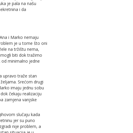
luka je pala na našu
ekretnina i da
r Ana i Marko nemaju
. Problem je u tome što oni
žele na tržištu nema,
 mogli biti dok tražimo
ok od minimalno jedne
a upravo traže stan
m željama. Srećom drugi
 Marko imaju jednu sobu
e dok čekaju realizaciju
ipa zamjena vanjske
njihovom slučaju kada
retninu jer su puno
 zgradi nije problem, a
stan situacija je u