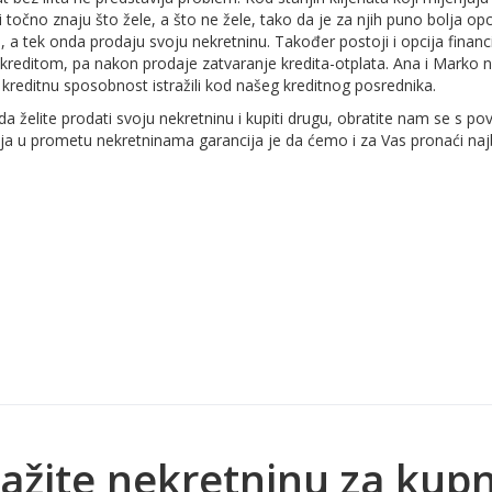
 točno znaju što žele, a što ne žele, tako da je za njih puno bolja op
e, a tek onda prodaju svoju nekretninu. Također postoji i opcija finan
ditom, pa nakon prodaje zatvaranje kredita-otplata. Ana i Marko nisu
u kreditnu sposobnost istražili kod našeg kreditnog posrednika.
ji da želite prodati svoju nekretninu i kupiti drugu, obratite nam se s 
ja u prometu nekretninama garancija je da ćemo i za Vas pronaći najb
ažite nekretninu za kup