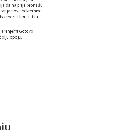
cija da najprije pronađu
ciranja nove nekretnine
 morali koristiti tu
povjerenjem! Gotovo
olju opciju.
nju