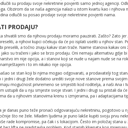
odlučili su prodaju svoje nekretnine povjeriti samo jednoj agenciji. Od
oga. Obzirom da se naša agencija nalazi u istom kvartu kao i njihova n
na odlučili su posao prodaje svoje nekretnine povjeriti nama.
TI PRODAJU?
a shvatili smo da njihovu prodaju moramo pauzirati. Zašto? Zato je
preseliti, a njihovi kupci očekuju da će po isplati useliti u njihov stan
bi preselili, a točno znaju kakav stan traže. Naime stanova kakav oni 
 jako su traženi i jako se brzo prodaju. Oni nemaju alternativu gdje bi
arstvo im nije opcija, a i stanovi koji se nude u najam nude se na r
 namještajem i to im nikako nije opcija.
šao se stan koji bi njima mogao odgovarati, a prodavatelji tog stan
 i jedni i drugi žele dodatno urediti svoje nove stanove prema svoji
i imaju mogućnost privremeno se smjestiti kod roditelja, a naši Ana i
im ustupili da u nju smjeste svoje stvari. I jedni i drugi su pristali da ć
rima da u njihovim stanovima krenu s izmjerama, pa i adaptacijama t
 da je danas puno teže pronaći odgovarajuću nekretninu, pogotovo u 
 točnije što ne žele. Mladim ljudima je puno lakše kupiti svoju prvu nek
, lakše rade kompromise, pa čak i s lokacijom. Često im položaj stana u
 bez lifta ne predstavlja problem. Kod starijih klijenata koji mijenjaju 