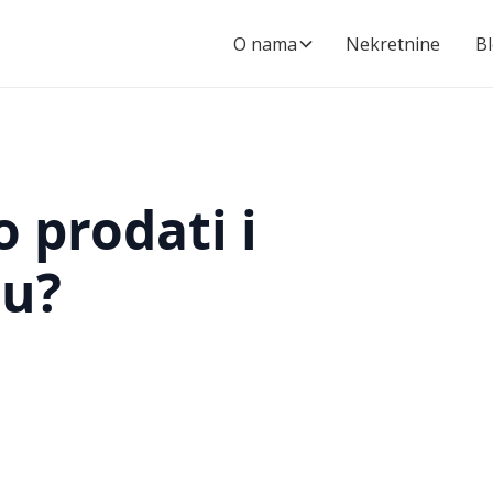
O nama
Nekretnine
B
 prodati i
ću?