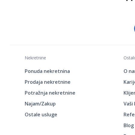
Nekretnine
Ostal
Ponuda nekretnina
O n
Prodaja nekretnine
Kari
Potražnja nekretnine
Klij
Najam/Zakup
Vaši
Ostale usluge
Refe
Blog