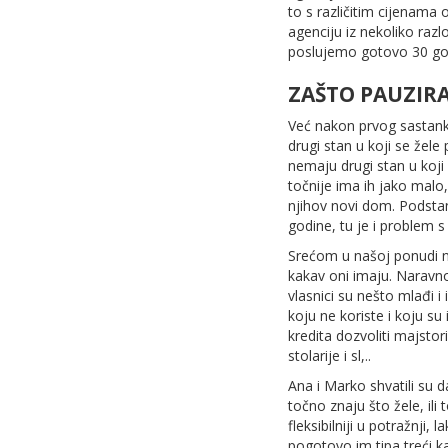
to s različitim cijenama 
agenciju iz nekoliko razl
poslujemo gotovo 30 godi
ZAŠTO PAUZIRA
Već nakon prvog sastank
drugi stan u koji se žele 
nemaju drugi stan u koji 
točnije ima ih jako malo,
njihov novi dom. Podstan
godine, tu je i problem s
Srećom u našoj ponudi na
kakav oni imaju. Naravno
vlasnici su nešto mlađi 
koju ne koriste i koju su 
kredita dozvoliti majsto
stolarije i sl,..
Ana i Marko shvatili su
točno znaju što žele, ili
fleksibilniji u potražnji
pogotovo im tipa treći kat