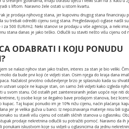
 u srednjim godinama, imaju odraslu djecu i veliki stan na 3. katu u zgr
radi s liftom. Naravno žele ostati u istom kvartu.
rak je prodaja njihovog stana, jer kupovinu drugog stana financiraju
da su trebali odrediti cijenu svog stana. Pregledavajući oglase naišli su
e i za 500 EUR/m2. Neki stanovi se prodaju u više agencija, a neki imaju
jenu stana danas je jako teško. Odlučili su staviti nešto višu cijenu od n
CA ODABRATI I KOJU PONUDU
I?
em se nalazi njihov stan jako tražen, interes za stan je bio veliki. Či
i molio da bude prvi koji će vidjeti stan. Osim njega do kraja dana ima
paca. Nažalost prvotno oduševljenje brzo je splasnulo kada su shvatili
n ustvari uopće ne kupuje stan, on samo želi vidjeti kako izgleda njih
i u svom stanu. Od ostalih pet zainteresiranih jedan uopće nije niti d
ekretnine, tj osobe koje se ilegalno bave prodajom stanova, bez licen
io kupac. Taj kupac ponudio im je 10% nižu cijenu, naćin plaćanja: ka
ana jer je velika gužva u banci. Iz nepoznavanja materije nisu bili sigurn
ionako su stavili višu cijenu od ostalih sličnih stanova u oglasniku. 
upak prodaje nekretnina odlučili su potražiti pomoć. Naravno da ih j
li ponukani iskustvom koje su vidjeli u oglasnicima da jednu nekretnin