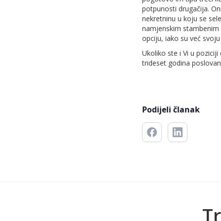
potpunosti drugačija. Oni
nekretninu u koju se sel
namjenskim stambenim kre
opciju, iako su već svoj
Ukoliko ste i Vi u pozici
trideset godina poslovan
Podijeli članak
Tr