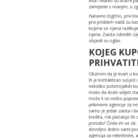
Ana i Marko su bračni par
zamijeniti s manjim, u zg
Naravno logično, prvi ko
prvi problem naišli su ka
kojima se cijena razlikuj
cijena. Zaista odrediti ci
objavili su oglas.
KOJEG KUP
PRIHVATIT
Obzirom da je kvart u koj
ih je kontaktirao susjed 
nekoliko potencijalnih ku
molio da dođe vidjeti sta
može li on nešto popravit
prikrivene agencije za n
samo je jedan zaista i b
kredita, rok plaćanja 90 d
ponudu? Činila im se ok, 
dovoljno dobro sami post
agencija za nekretnine, a