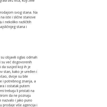
adi bez lifta, koji žele
 prodajom svog stana. Na
 na iste i slične stanove
 i nekoliko različitih
ajsličnijeg stana i
m su objavili oglas odmah
li su već dogovorenih
 da susjed koji ih je
ov stan, kako je uređen i
ošao, dvoje su bile
ce i potrebnog znanja, a
para i ostatak putem
i trebaju li pristati na
Obzirom da ne poznaju
e nazvalo i jako puno
u prodaje više agencija i