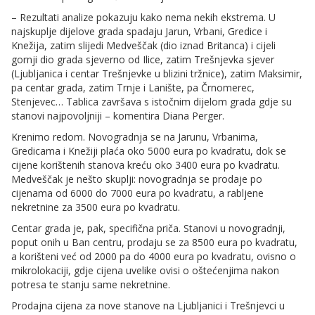
– Rezultati analize pokazuju kako nema nekih ekstrema. U
najskuplje dijelove grada spadaju Jarun, Vrbani, Gredice i
Knežija, zatim slijedi Medveščak (dio iznad Britanca) i cijeli
gornji dio grada sjeverno od Ilice, zatim Trešnjevka sjever
(Ljubljanica i centar Trešnjevke u blizini tržnice), zatim Maksimir,
pa centar grada, zatim Trnje i Lanište, pa Črnomerec,
Stenjevec… Tablica završava s istočnim dijelom grada gdje su
stanovi najpovoljniji – komentira Diana Perger.
Krenimo redom. Novogradnja se na Jarunu, Vrbanima,
Gredicama i Knežiji plaća oko 5000 eura po kvadratu, dok se
cijene korištenih stanova kreću oko 3400 eura po kvadratu.
Medveščak je nešto skuplji: novogradnja se prodaje po
cijenama od 6000 do 7000 eura po kvadratu, a rabljene
nekretnine za 3500 eura po kvadratu.
Centar grada je, pak, specifična priča. Stanovi u novogradnji,
poput onih u Ban centru, prodaju se za 8500 eura po kvadratu,
a korišteni već od 2000 pa do 4000 eura po kvadratu, ovisno o
mikrolokaciji, gdje cijena uvelike ovisi o oštećenjima nakon
potresa te stanju same nekretnine.
Prodajna cijena za nove stanove na Ljubljanici i Trešnjevci u