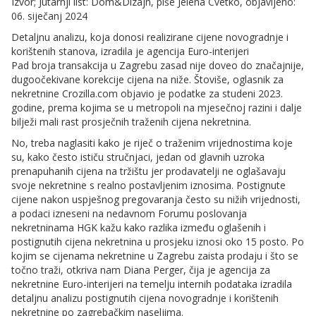
Izvor; Jutarnji list: Dom&Dizajn, piše Jelena Cvetko, objavljeno:
06. siječanj 2024
Detaljnu analizu, koja donosi realizirane cijene novogradnje i
korištenih stanova, izradila je agencija Euro-interijeri
Pad broja transakcija u Zagrebu zasad nije doveo do značajnije,
dugoočekivane korekcije cijena na niže. Štoviše, oglasnik za
nekretnine Crozilla.com objavio je podatke za studeni 2023.
godine, prema kojima se u metropoli na mjesečnoj razini i dalje
bilježi mali rast prosječnih traženih cijena nekretnina.
No, treba naglasiti kako je riječ o traženim vrijednostima koje
su, kako često ističu stručnjaci, jedan od glavnih uzroka
prenapuhanih cijena na tržištu jer prodavatelji ne oglašavaju
svoje nekretnine s realno postavljenim iznosima. Postignute
cijene nakon uspješnog pregovaranja često su nižih vrijednosti,
a podaci izneseni na nedavnom Forumu poslovanja
nekretninama HGK kažu kako razlika između oglašenih i
postignutih cijena nekretnina u prosjeku iznosi oko 15 posto. Po
kojim se cijenama nekretnine u Zagrebu zaista prodaju i što se
točno traži, otkriva nam Diana Perger, čija je agencija za
nekretnine Euro-interijeri na temelju internih podataka izradila
detaljnu analizu postignutih cijena novogradnje i korištenih
nekretnine po zagrebačkim naseljima.