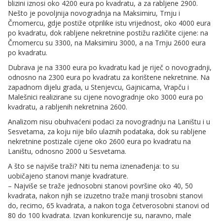
blizini iznosi oko 4200 eura po kvadratu, a za rabljene 2900.
Nešto je povoljnija novogradnja na Maksimiru, Trnju i
Črnomercu, gdje postiže otprilike istu vrijednost, oko 4000 eura
po kvadratu, dok rabljene nekretnine postižu različite cijene: na
Črnomercu su 3300, na Maksimiru 3000, a na Trnju 2600 eura
po kvadratu.
Dubrava je na 3300 eura po kvadratu kad je riječ o novogradnji,
odnosno na 2300 eura po kvadratu za korištene nekretnine. Na
zapadnom dijelu grada, u Stenjevcu, Gajnicama, Vrapču i
Malešnici realizirane su cijene novogradnje oko 3000 eura po
kvadratu, a rabljenih nekretnina 2600.
Analizom nisu obuhvaćeni podaci za novogradnju na Laništu i u
Sesvetama, za koju nije bilo ulaznih podataka, dok su rabljene
nekretnine postizale cijene oko 2600 eura po kvadratu na
Laništu, odnosno 2000 u Sesvetama.
A što se najviše traži? Niti tu nema iznenađenja: to su
uobičajeno stanovi manje kvadrature.
– Najviše se traže jednosobni stanovi površine oko 40, 50
kvadrata, nakon njih se izuzetno traže manji trosobni stanovi
do, recimo, 65 kvadrata, a nakon toga četverosobni stanovi od
80 do 100 kvadrata. Izvan konkurencije su, naravno, male