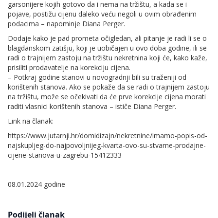
garsonijere kojih gotovo da i nema na tržištu, a kada se i
pojave, postižu cijenu daleko veću negoli u ovim obrađenim
podacima – napominje Diana Perger.
Dodaje kako je pad prometa očigledan, ali pitanje je radi li se o
blagdanskom zatišju, koji je uobičajen u ovo doba godine, ili se
radi o trajnijem zastoju na tržištu nekretnina koji će, kako kaže,
prisiliti prodavatelje na korekciju cijena.
– Potkraj godine stanovi u novogradnji bili su traženiji od
korištenih stanova. Ako se pokaže da se radi o trajnijem zastoju
na tržištu, može se očekivati da će prve korekcije cijena morati
raditi vlasnici korištenih stanova – ističe Diana Perger.
Link na članak:
https://www.jutarnji.hr/domidizajn/nekretnine/imamo-popis-od-
najskupljeg-do-najpovoljnijeg-kvarta-ovo-su-stvarne-prodajne-
cijene-stanova-u-zagrebu-15412333
08.01.2024 godine
Podijeli članak