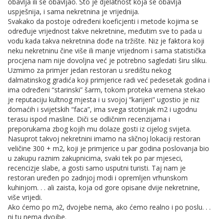
obavlja ili se obavljao. Što je djelatnost koja se obavlja
uspješnija, i sama nekretnina je vrijednija.
Svakako da postoje određeni koeficjenti i metode kojima se
određuje vrijednost takve nekretnine, međutim sve to pada u
vodu kada takva nekretnina dođe na tržište. Niz je faktora koji
neku nekretninu čine više ili manje vrijednom i sama statistička
procjena nam nije dovoljna već je potrebno sagledati širu sliku.
Uzmimo za primjer jedan restoran u središtu nekog
dalmatinskog gradića koji primjerice radi već pedesetak godina i
ima određeni “starinski” šarm, tokom proteka vremena stekao
je reputaciju kultnog mjesta i u svojoj “karijeri” ugostio je niz
domaćih i svijetskih “faca”, ima svega stotinjak m2 i ugodnu
terasu ispod masline. Diči se odličnim recenzijama i
preporukama zbog kojih mu dolaze gosti iz cijelog svijeta.
Nasuprot takvoj nekretnini imamo na sličnoj lokaciji restoran
veličine 300 + m2, koji je primjerice u par godina poslovanja bio
u zakupu raznim zakupnicima, svaki tek po par mjeseci,
recencizje slabe, a gosti samo usputni turisti. Taj nam je
restoran uređen po zadnjoj modi i opremljen vrhunskom
kuhinjom. . . ali zaista, koja od gore opisane dvije nekretnine,
više vrijedi.
Ako ćemo po m2, dvojebe nema, ako ćemo realno i po poslu. . .
ni tu nema dvojbe.