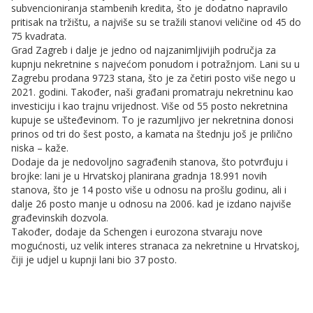
subvencioniranja stambenih kredita, što je dodatno napravilo
pritisak na tržištu, a najviše su se tražili stanovi veličine od 45 do
75 kvadrata.
Grad Zagreb i dalje je jedno od najzanimljivijih područja za
kupnju nekretnine s najvećom ponudom i potražnjom. Lani su u
Zagrebu prodana 9723 stana, što je za četiri posto više nego u
2021. godini. Također, naši građani promatraju nekretninu kao
investiciju i kao trajnu vrijednost. Više od 55 posto nekretnina
kupuje se ušteđevinom. To je razumljivo jer nekretnina donosi
prinos od tri do šest posto, a kamata na štednju još je prilično
niska – kaže.
Dodaje da je nedovoljno sagrađenih stanova, što potvrđuju i
brojke: lani je u Hrvatskoj planirana gradnja 18.991 novih
stanova, što je 14 posto više u odnosu na prošlu godinu, ali i
dalje 26 posto manje u odnosu na 2006. kad je izdano najviše
građevinskih dozvola.
Također, dodaje da Schengen i eurozona stvaraju nove
mogućnosti, uz velik interes stranaca za nekretnine u Hrvatskoj,
čiji je udjel u kupnji lani bio 37 posto.