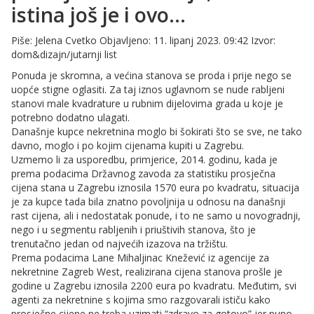
istina još je i ovo…
Piše: Jelena Cvetko Objavljeno: 11. lipanj 2023. 09:42 Izvor:
dom&dizajn/jutarnji list
Ponuda je skromna, a većina stanova se proda i prije nego se
uopće stigne oglasiti. Za taj iznos uglavnom se nude rabljeni
stanovi male kvadrature u rubnim dijelovima grada u koje je
potrebno dodatno ulagati.
Današnje kupce nekretnina moglo bi šokirati što se sve, ne tako
davno, moglo i po kojim cijenama kupiti u Zagrebu.
Uzmemo li za usporedbu, primjerice, 2014. godinu, kada je
prema podacima Državnog zavoda za statistiku prosječna
cijena stana u Zagrebu iznosila 1570 eura po kvadratu, situacija
je za kupce tada bila znatno povoljnija u odnosu na današnji
rast cijena, ali i nedostatak ponude, i to ne samo u novogradnji,
nego i u segmentu rabljenih i priuštivih stanova, što je
trenutačno jedan od najvećih izazova na tržištu.
Prema podacima Lane Mihaljinac Knežević iz agencije za
nekretnine Zagreb West, realizirana cijena stanova prošle je
godine u Zagrebu iznosila 2200 eura po kvadratu. Međutim, svi
agenti za nekretnine s kojima smo razgovarali ističu kako
prosječne cijene ne treba uzimati “zdravo za gotovo” jer puno