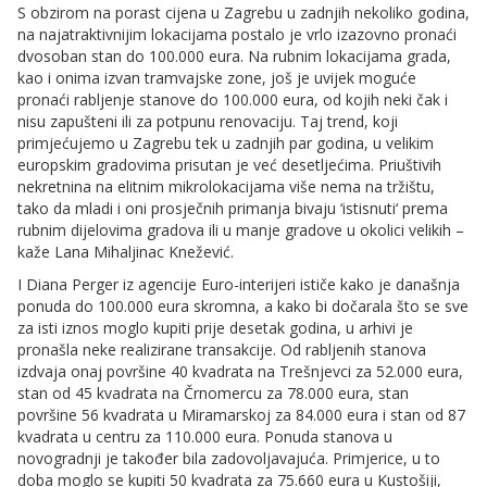
S obzirom na porast cijena u Zagrebu u zadnjih nekoliko godina,
na najatraktivnijim lokacijama postalo je vrlo izazovno pronaći
dvosoban stan do 100.000 eura. Na rubnim lokacijama grada,
kao i onima izvan tramvajske zone, još je uvijek moguće
pronaći rabljenje stanove do 100.000 eura, od kojih neki čak i
nisu zapušteni ili za potpunu renovaciju. Taj trend, koji
primjećujemo u Zagrebu tek u zadnjih par godina, u velikim
europskim gradovima prisutan je već desetljećima. Priuštivih
nekretnina na elitnim mikrolokacijama više nema na tržištu,
tako da mladi i oni prosječnih primanja bivaju ‘istisnuti‘ prema
rubnim dijelovima gradova ili u manje gradove u okolici velikih –
kaže Lana Mihaljinac Knežević.
I Diana Perger iz agencije Euro-interijeri ističe kako je današnja
ponuda do 100.000 eura skromna, a kako bi dočarala što se sve
za isti iznos moglo kupiti prije desetak godina, u arhivi je
pronašla neke realizirane transakcije. Od rabljenih stanova
izdvaja onaj površine 40 kvadrata na Trešnjevci za 52.000 eura,
stan od 45 kvadrata na Črnomercu za 78.000 eura, stan
površine 56 kvadrata u Miramarskoj za 84.000 eura i stan od 87
kvadrata u centru za 110.000 eura. Ponuda stanova u
novogradnji je također bila zadovoljavajuća. Primjerice, u to
doba moglo se kupiti 50 kvadrata za 75.660 eura u Kustošiji,