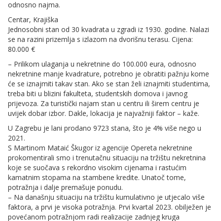
odnosno najma.
Centar, Krajiška
Jednosobni stan od 30 kvadrata u zgradi iz 1930. godine. Nalazi
se na razini prizemlja s izlazom na dvorišnu terasu. Cijena:
80.000 €
– Prilikom ulaganja u nekretnine do 100.000 eura, odnosno
nekretnine manje kvadrature, potrebno je obratiti pažnju kome
će se iznajmiti takav stan. Ako se stan želi iznajmiti studentima,
treba biti u blizini fakulteta, studentskih domova i javnog
prijevoza. Za turistički najam stan u centru ili širem centru je
uvijek dobar izbor. Dakle, lokacija je najvažniji faktor – kaže.
U Zagrebu je lani prodano 9723 stana, što je 4% više nego u
2021.
S Martinom Mataić Škugor iz agencije Opereta nekretnine
prokomentirali smo i trenutačnu situaciju na tržištu nekretnina
koje se suočava s rekordno visokim cijenama i rastućim
kamatnim stopama na stambene kredite. Unatoč tome,
potražnja i dalje premašuje ponudu.
– Na današnju situaciju na tržištu kumulativno je utjecalo više
faktora, a prvi je visoka potražnja. Prvi kvartal 2023. obilježen je
povećanom potražnjom radi realizacije zadnjeg kruga