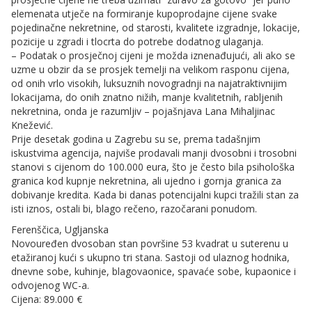
elemenata utječe na formiranje kupoprodajne cijene svake
pojedinačne nekretnine, od starosti, kvalitete izgradnje, lokacije,
pozicije u zgradi i tlocrta do potrebe dodatnog ulaganja.
– Podatak o prosječnoj cijeni je možda iznenađujući, ali ako se
uzme u obzir da se prosjek temelji na velikom rasponu cijena,
od onih vrlo visokih, luksuznih novogradnji na najatraktivnijim
lokacijama, do onih znatno nižih, manje kvalitetnih, rabljenih
nekretnina, onda je razumljiv – pojašnjava Lana Mihaljinac
Knežević.
Prije desetak godina u Zagrebu su se, prema tadašnjim
iskustvima agencija, najviše prodavali manji dvosobni i trosobni
stanovi s cijenom do 100.000 eura, što je često bila psihološka
granica kod kupnje nekretnina, ali ujedno i gornja granica za
dobivanje kredita. Kada bi danas potencijalni kupci tražili stan za
isti iznos, ostali bi, blago rečeno, razočarani ponudom.
Ferenščica, Ugljanska
Novouređen dvosoban stan površine 53 kvadrat u suterenu u
etažiranoj kući s ukupno tri stana. Sastoji od ulaznog hodnika,
dnevne sobe, kuhinje, blagovaonice, spavaće sobe, kupaonice i
odvojenog WC-a.
Cijena: 89.000 €