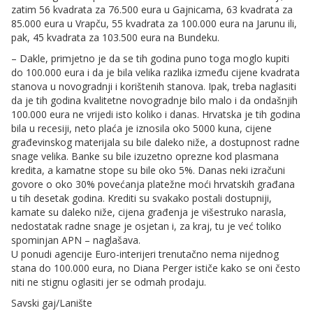
zatim 56 kvadrata za 76.500 eura u Gajnicama, 63 kvadrata za
85.000 eura u Vrapču, 55 kvadrata za 100.000 eura na Jarunu ili,
pak, 45 kvadrata za 103.500 eura na Bundeku.
– Dakle, primjetno je da se tih godina puno toga moglo kupiti
do 100.000 eura i da je bila velika razlika između cijene kvadrata
stanova u novogradnji i korištenih stanova. Ipak, treba naglasiti
da je tih godina kvalitetne novogradnje bilo malo i da ondašnjih
100.000 eura ne vrijedi isto koliko i danas. Hrvatska je tih godina
bila u recesiji, neto plaća je iznosila oko 5000 kuna, cijene
građevinskog materijala su bile daleko niže, a dostupnost radne
snage velika. Banke su bile izuzetno oprezne kod plasmana
kredita, a kamatne stope su bile oko 5%. Danas neki izračuni
govore o oko 30% povećanja platežne moći hrvatskih građana
u tih desetak godina. Krediti su svakako postali dostupniji,
kamate su daleko niže, cijena građenja je višestruko narasla,
nedostatak radne snage je osjetan i, za kraj, tu je već toliko
spominjan APN – naglašava.
U ponudi agencije Euro-interijeri trenutačno nema nijednog
stana do 100.000 eura, no Diana Perger ističe kako se oni često
niti ne stignu oglasiti jer se odmah prodaju.
Savski gaj/Lanište