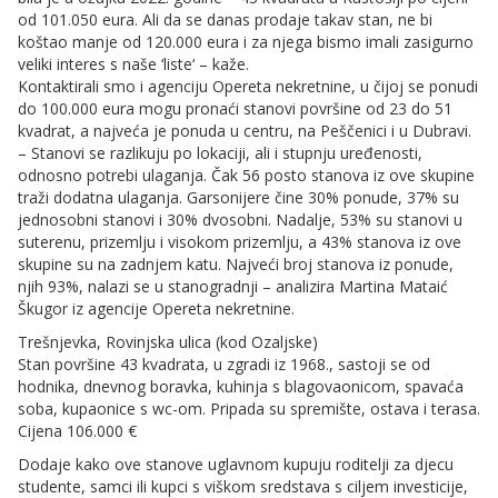
od 101.050 eura. Ali da se danas prodaje takav stan, ne bi
koštao manje od 120.000 eura i za njega bismo imali zasigurno
veliki interes s naše ‘liste‘ – kaže.
Kontaktirali smo i agenciju Opereta nekretnine, u čijoj se ponudi
do 100.000 eura mogu pronaći stanovi površine od 23 do 51
kvadrat, a najveća je ponuda u centru, na Peščenici i u Dubravi.
– Stanovi se razlikuju po lokaciji, ali i stupnju uređenosti,
odnosno potrebi ulaganja. Čak 56 posto stanova iz ove skupine
traži dodatna ulaganja. Garsonijere čine 30% ponude, 37% su
jednosobni stanovi i 30% dvosobni. Nadalje, 53% su stanovi u
suterenu, prizemlju i visokom prizemlju, a 43% stanova iz ove
skupine su na zadnjem katu. Najveći broj stanova iz ponude,
njih 93%, nalazi se u stanogradnji – analizira Martina Mataić
Škugor iz agencije Opereta nekretnine.
Trešnjevka, Rovinjska ulica (kod Ozaljske)
Stan površine 43 kvadrata, u zgradi iz 1968., sastoji se od
hodnika, dnevnog boravka, kuhinja s blagovaonicom, spavaća
soba, kupaonice s wc-om. Pripada su spremište, ostava i terasa.
Cijena 106.000 €
Dodaje kako ove stanove uglavnom kupuju roditelji za djecu
studente, samci ili kupci s viškom sredstava s ciljem investicije,