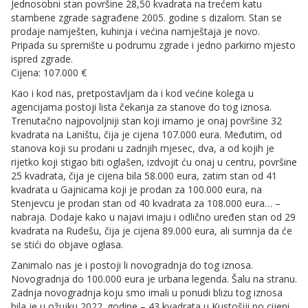
Jednosobni stan površine 28,50 kvadrata na trećem katu
stambene zgrade sagrađene 2005. godine s dizalom. Stan se
prodaje namješten, kuhinja i većina namještaja je novo.
Pripada su spremište u podrumu zgrade i jedno parkirno mjesto
ispred zgrade.
Cijena: 107.000 €
Kao i kod nas, pretpostavljam da i kod većine kolega u
agencijama postoji lista čekanja za stanove do tog iznosa.
Trenutačno najpovoljniji stan koji imamo je onaj površine 32
kvadrata na Laništu, čija je cijena 107.000 eura. Međutim, od
stanova koji su prodani u zadnjih mjesec, dva, a od kojih je
rijetko koji stigao biti oglašen, izdvojit ću onaj u centru, površine
25 kvadrata, čija je cijena bila 58.000 eura, zatim stan od 41
kvadrata u Gajnicama koji je prodan za 100.000 eura, na
Stenjevcu je prodan stan od 40 kvadrata za 108.000 eura… –
nabraja. Dodaje kako u najavi imaju i odlično uređen stan od 29
kvadrata na Rudešu, čija je cijena 89.000 eura, ali sumnja da će
se stići do objave oglasa.
Zanimalo nas je i postoji li novogradnja do tog iznosa.
Novogradnja do 100.000 eura je urbana legenda. Šalu na stranu.
Zadnja novogradnja koju smo imali u ponudi blizu tog iznosa
bila je u ožujku 2022. godine – 43 kvadrata u Kustošiji po cijeni