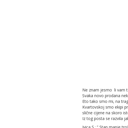
Ne znam jesmo li vam to 
Svaka novo prodana nekret
Eto tako smo mi, na tragu
Kvartovskoj smo ekipi pre
slične cijene na skoro istoj
Iz tog posta se razvila 
Ivica S.: ” Stan manje t