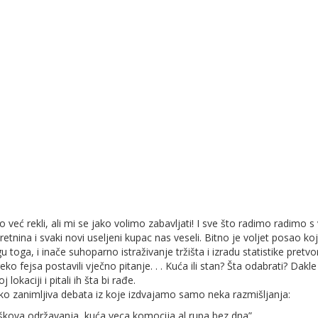
već rekli, ali mi se jako volimo zabavljati! I sve što radimo radimo s
nina i svaki novi useljeni kupac nas veseli. Bitno je voljet posao koji
 toga, i inače suhoparno istraživanje tržišta i izradu statistike pretvor
ko fejsa postavili vječno pitanje. . . Kuća ili stan? Šta odabrati? Dakle
 lokaciji i pitali ih šta bi rađe.
jako zanimljiva debata iz koje izdvajamo samo neka razmišljanja:
roškova održavanja, kuća veca komocija al rupa bez dna”