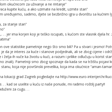
lom okućnicom za uživanje a ne rintanje”
aca kupite kuću, a ako uzimate na kredit, uzmite stan”
jem uređujemo, sadimo, djete se bezbrižno igra u dvorištu sa kućnim lj
, za starije stan”
vno”
 . . jer ima korjen koji je teško iscupati, s kućom ste vlasnik djela hr. 
ratima”
n ove statistike pametnije nego što smo bili? Pa u stvari i jesmo! Pot
to je da je interes za kuće i stanove podjednak, ali se zbog cijene i odr
i želja ih vuče ka životu u kući, a razum i prilike odlučuju u korist st
mo znali). Pametniji smo zbog spoznaje da kada se na tržištu pojavi k
a stanu, koja nije površinski prevelika, koja ima okućnice “aman-taman
na lokaciji grad Zagreb pogledajte na http://www.euro-interijeri.hr/kuc
 . . kad se uselite u kuću iz naše ponude, mi radimo roštilj party!!
aduženi za cugu. . .