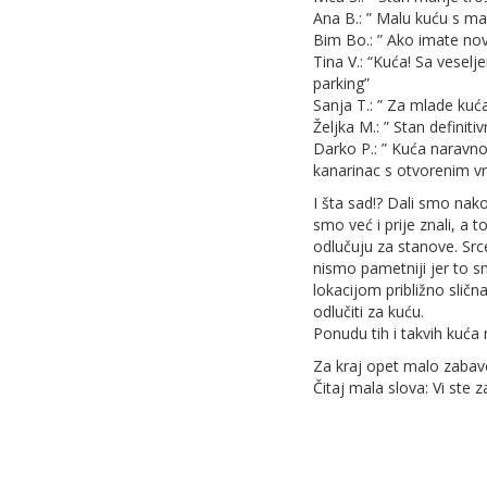
Ana B.: ” Malu kuću s ma
Bim Bo.: ” Ako imate nov
Tina V.: “Kuća! Sa vesel
parking”
Sanja T.: ” Za mlade kuća
Željka M.: ” Stan definiti
Darko P.: ” Kuća naravno,.
kanarinac s otvorenim v
I šta sad!? Dali smo nako
smo već i prije znali, a 
odlučuju za stanove. Srce 
nismo pametniji jer to s
lokacijom približno sličn
odlučiti za kuću.
Ponudu tih i takvih kuća 
Za kraj opet malo zabave.
Čitaj mala slova: Vi ste z