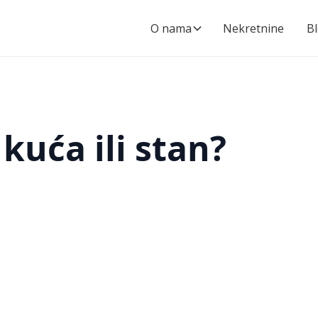
O nama
Nekretnine
B
 kuća ili stan?