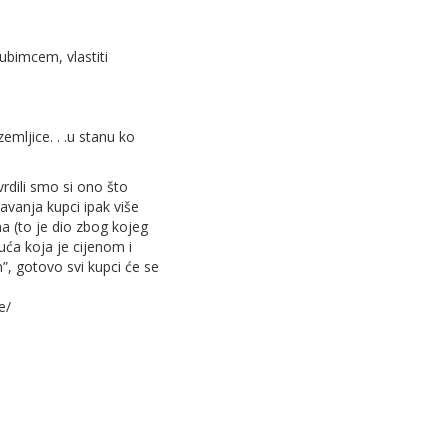
ubimcem, vlastiti
zemljice. . .u stanu ko
vrdili smo si ono što
žavanja kupci ipak više
ana (to je dio zbog kojeg
uća koja je cijenom i
”, gotovo svi kupci će se
e/