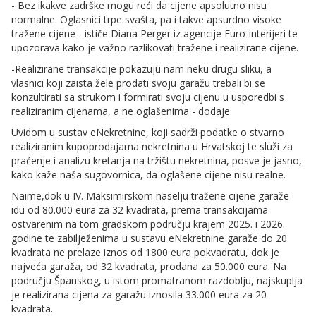
- Bez ikakve zadrške mogu reći da cijene apsolutno nisu
normalne. Oglasnici trpe svašta, pa i takve apsurdno visoke
tražene cijene - ističe Diana Perger iz agencije Euro-interijeri te
upozorava kako je važno razlikovati tražene i realizirane cijene.
-Realizirane transakcije pokazuju nam neku drugu sliku, a
vlasnici koji zaista žele prodati svoju garažu trebali bi se
konzultirati sa strukom i formirati svoju cijenu u usporedbi s
realiziranim cijenama, a ne oglašenima - dodaje.
Uvidom u sustav eNekretnine, koji sadrži podatke o stvarno
realiziranim kupoprodajama nekretnina u Hrvatskoj te služi za
praćenje i analizu kretanja na tržištu nekretnina, posve je jasno,
kako kaže naša sugovornica, da oglašene cijene nisu realne.
Naime,dok u IV. Maksimirskom naselju tražene cijene garaže
idu od 80.000 eura za 32 kvadrata, prema transakcijama
ostvarenim na tom gradskom području krajem 2025. i 2026.
godine te zabilježenima u sustavu eNekretnine garaže do 20
kvadrata ne prelaze iznos od 1800 eura pokvadratu, dok je
najveća garaža, od 32 kvadrata, prodana za 50.000 eura. Na
području Španskog, u istom promatranom razdoblju, najskuplja
je realizirana cijena za garažu iznosila 33.000 eura za 20
kvadrata.