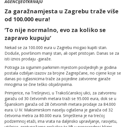
AGENCIJEOTKRIVAJU
Za garažnamjesta u Zagrebu traže više
od 100.000 eura!
‘To nije normalno, evo za koliko se
zapravo kupuju‘
Nekad se za 100.000 eura u Zagrebu mogao kupiti stan.
Doduše, površinom manji stan, ali opet pristojan. Danas se za
isti iznos prodaju -garaže.
Potraga za sigurnim parkirnim mjestom posljednjih je godina
postala ozbiljan izazov za brojne Zagrepčane, no cijene koje se
danas po oglasnicima traže za pojedine zatvorene garaže
mnogima se čine teško objašnjivima.
Primjerice, na Trešnjevci, u Trakošćanskoj ulici, za zatvorenu
garažu od 30 četvornih metara traži se 95.000 eura, dok se u
Španskom garaža od 28 četvornih metara prodaje za 84.000
eura. U IV. Maksimirskom naselju oglašena je garaža od 32
četvorna metra za 80.000 eura. Smještena je na trećoj
podzemnoj etaži, ima vrata na daljinsko upravljanje, rasvjetu,
utičnice, protupožarne prskalice te lift u neposrednoj blizini.