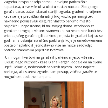
Zagreba: brojna naselja nemaju dovoljno parkirališnih
kapaciteta, a sve više ulica ulazi u sustav naplate. Zbog toga
garaže danas traže i stanari starijih zgrada, građenih u vrijeme
kada se nije predviđao današnji broj vozila, pa mnogi tek
naknadno pokušavaju osigurati vlastito parkirno mjesto,
najčešće u neposrednoj blizini svojeg doma. Istodobno za
garažama tragaju i vlasnici stanova koji su nekretnine kupili bez
pripadajućeg garažnog ili parkirnog mjesta te građani koji su se
godinama oslanjali na ulično parkiranje koje je umeđuvremenu
postalo naplatno ili jednostavno više ne može zadovoljiti
potrebe stanovnika pojedinih kvartova.
-U mnogim kvartovima garaža ili parkirno mjesto više nisu
luksuz, nego nužnost - kaže Diana Perger i dodaje da na cijene
utječu lokacija, nedostatak parkirnih mjesta i zona naplate
parkinga, ali i starost zgrade, sam pristup, veličina garaže te
mogućnost dodatne namjene.