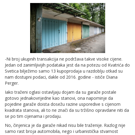
-Ni broj ukupnih transakcija ne podržava takve visoke cijene.
Jedan od zanimljivijih podataka jest da na potezu od Kvatrića do
Svetica bilježimo samo 13 kupoprodaja u razdoblju otkad su
nam dostupni podaci, dakle od 2016. godine - ističe Diana
Perger.
Iako traženi oglasi ostavljaju dojam da su garaže postale
gotovo jednakovrijedne kao stanovi, ona napominje da
pojedine garaže doista dosežu razine usporedive s cijenom
kvadrata stanova, ali to ne znači da su tržišno opravdane niti da
se po tim cijenama i prodaju.
No, činjenica je da garaže nikad nisu bile traženije. Razlog nije
samo rast broja automobila, nego i urbanistička stvarnost