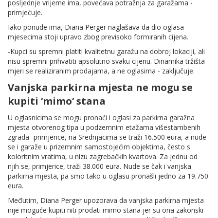
posljednje vrijeme ima, povećava potražnja za garažama -
primjećuje.
Iako ponude ima, Diana Perger naglašava da dio oglasa
mjesecima stoji upravo zbog previsoko formiranih cijena.
-Kupci su spremni platiti kvalitetnu garažu na dobroj lokaciji, ali
nisu spremni prihvatiti apsolutno svaku cijenu. Dinamika tržišta
mjeri se realiziranim prodajama, a ne oglasima - zaključuje.
Vanjska parkirna mjesta ne mogu se
kupiti ‘mimo‘ stana
U oglasnicima se mogu pronaći i oglasi za parkirna garažna
mjesta otvorenog tipa u podzemnim etažama višestambenih
zgrada -primjerice, na Srednjacima se traži 16.500 eura, a nude
se i garaže u prizemnim samostojećim objektima, često s
koloritnim vratima, u nizu zagrebačkih kvartova. Za jednu od
njih se, primjerice, traži 38.000 eura. Nude se čak i vanjska
parkirna mjesta, pa smo tako u oglasu pronašli jedno za 19.750
eura.
Međutim, Diana Perger upozorava da vanjska parkirna mjesta
nije moguće kupiti niti prodati mimo stana jer su ona zakonski