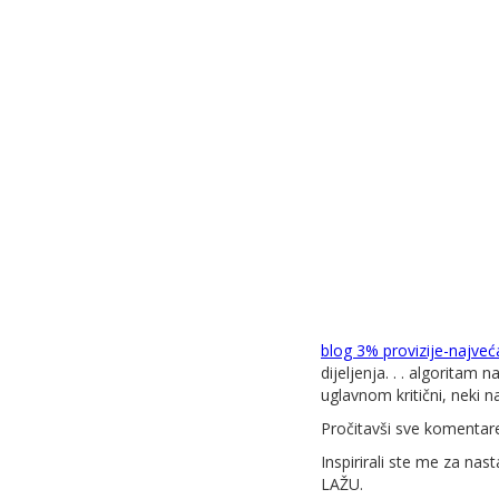
blog 3% provizije-najveća
dijeljenja. . . algoritam 
uglavnom kritični, neki na
Pročitavši sve komentare,
Inspirirali ste me za n
LAŽU.