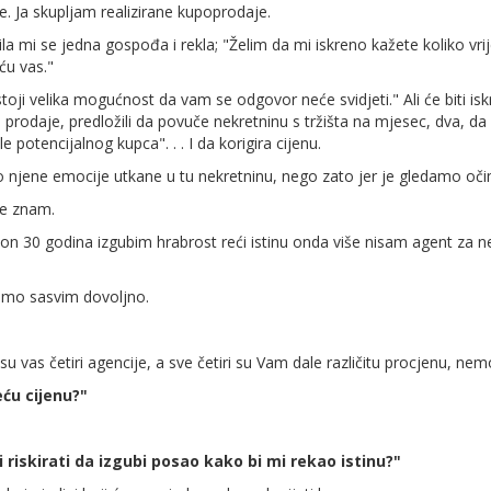
e. Ja skupljam realizirane kupoprodaje.
la mi se jedna gospođa i rekla; "Želim da mi iskreno kažete koliko vri
ću vas."
oji velika mogućnost da vam se odgovor neće svidjeti." Ali će biti isk
iju prodaje, predložili da povuče nekretninu s tržišta na mjesec, dva, da
e potencijalnog kupca". . . I da korigira cijenu.
njene emocije utkane u tu nekretninu, nego zato jer je gledamo očim
Ne znam.
kon 30 godina izgubim hrabrost reći istinu onda više nisam agent za 
mamo sasvim dovoljno.
su vas četiri agencije, a sve četiri su Vam dale različitu procjenu, nemo
ću cijenu?"
 riskirati da izgubi posao kako bi mi rekao istinu?"