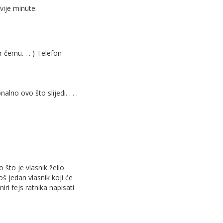
vije minute.
 čemu. . . ) Telefon
lno ovo što slijedi. . . .
o što je vlasnik želio
oš jedan vlasnik koji će
iri fejs ratnika napisati