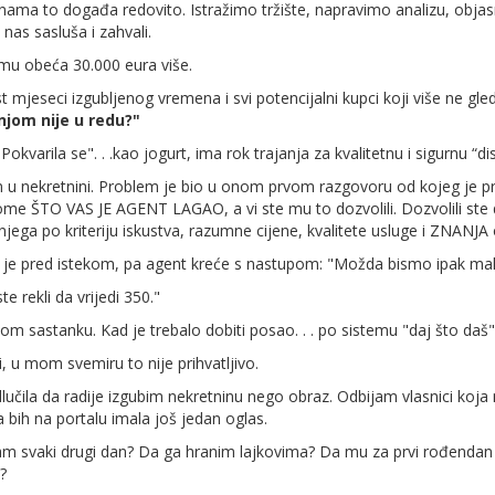
e nama to događa redovito. Istražimo tržište, napravimo analizu, obj
k nas sasluša i zahvali.
 mu obeća 30.000 eura više.
st mjeseci izgubljenog vremena i svi potencijalni kupci koji više ne gle
njom nije u redu?"
okvarila se". . .kao jogurt, ima rok trajanja za kvalitetnu i sigurnu “dis
m u nekretnini. Problem je bio u onom prvom razgovoru od kojeg je p
tome ŠTO VAS JE AGENT LAGAO, a vi ste mu to dozvolili. Dozvolili ste 
 njega po kriteriju iskustva, razumne cijene, kvalitete usluge i ZNANJA o
or je pred istekom, pa agent kreće s nastupom: "Možda bismo ipak malo k
te rekli da vrijedi 350."
om sastanku. Kad je trebalo dobiti posao. . . po sistemu "daj što daš"
, u mom svemiru to nije prihvatljivo.
čila da radije izgubim nekretninu nego obraz. Odbijam vlasnici koja
bih na portalu imala još jedan oglas.
am svaki drugi dan? Da ga hranim lajkovima? Da mu za prvi rođendan 
?