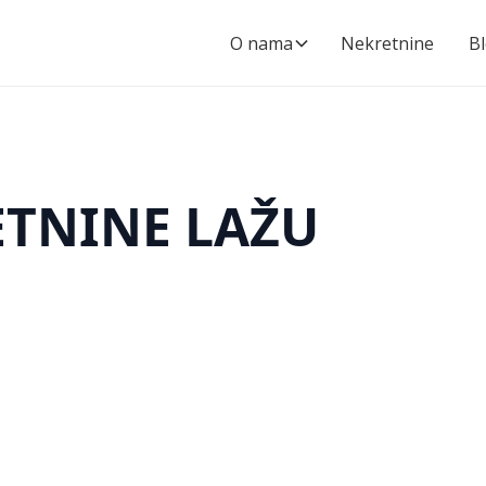
O nama
Nekretnine
B
ETNINE LAŽU