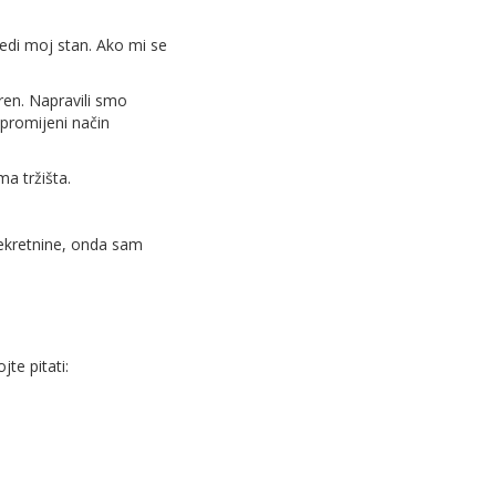
jedi moj stan. Ako mi se
ren. Napravili smo
 promijeni način
a tržišta.
nekretnine, onda sam
jte pitati: