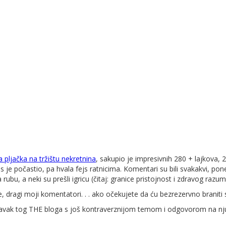
 pljačka na tržištu nekretnina
, sakupio je impresivnih 280 + lajkova,
nas je počastio, pa hvala fejs ratnicima. Komentari su bili svakakvi, pon
 rubu, a neki su prešli igricu (čitaj: granice pristojnost i zdravog razum
 dragi moji komentatori. . . ako očekujete da ću bezrezervno braniti str
astavak tog THE bloga s još kontraverznijom temom i odgovorom na n