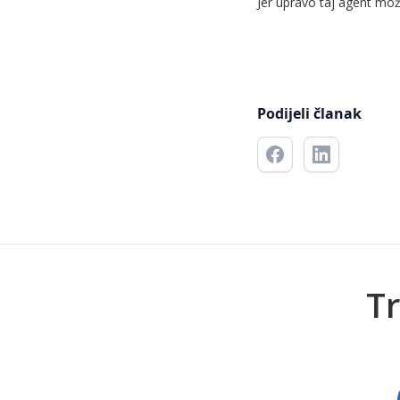
Jer upravo taj agent mož
Podijeli članak
Tr