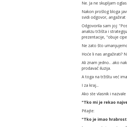
Ne. Ja ne skupljam oglas
Nakon prošlog bloga javi
svidi odgovor, angažirat 
Odgovorila sam joj: "Post
analizu tržišta i strateg
prezentacije, "obuje cipel
Ne zato što umanjujemo 
Hoće li nas angažirati? 
Ali znam jedno.. .ako na
prodavač iluzija.
A toga na tržištu već i
I za kraj...
Ako ste vlasnik i nazvale 
"Tko mi je rekao najve
Pitajte:
"Tko je imao hrabrosti