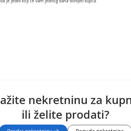
da je jedini koji će vam jednog dana donijeti kupca.
ažite nekretninu za kup
ili želite prodati?