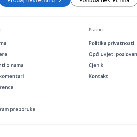
Prodaj nekretninu
Ponuda nekretnina
o
Pravno
ama
Politika privatnosti
jere
Opći uvjeti poslovan
enti o nama
Cjenik
 komentari
Kontakt
rence
ram preporuke