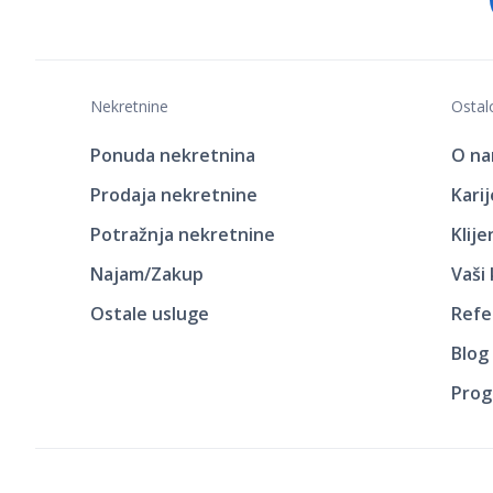
Nekretnine
Ostal
Ponuda nekretnina
O n
Prodaja nekretnine
Kari
Potražnja nekretnine
Klij
Najam/Zakup
Vaši
Ostale usluge
Refe
Blog
Prog