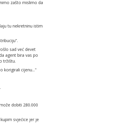
asnimo zašto mislimo da
daju tu nekretninu istim
tribuciju”.
rošlo sad već devet
da agent bira vas po
 tržištu.
origirali cijenu..."
.
 može dobiti 280.000
kupim svjećice jer je