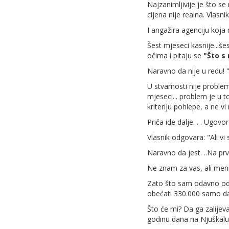
Najzanimljivije je što s
cijena nije realna. Vlasni
I angažira agenciju koja
Šest mjeseci kasnije...še
očima i pitaju se
"Što s 
Naravno da nije u redu! "P
U stvarnosti nije proble
mjeseci... problem je u 
kriteriju pohlepe, a ne vi
Priča ide dalje. . . Ugov
Vlasnik odgovara: "Ali vi s
Naravno da jest. ..Na prv
Ne znam za vas, ali meni
Zato što sam odavno odlu
obećati 330.000 samo da 
Što će mi? Da ga zalijev
godinu dana na Njuškalu