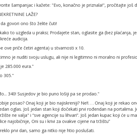
tvorite šampanjac i kažete: "Evo, konačno je priznala!", pročitajte još d
NEKRETNINE LAŽE?
i da govori ono što želite čuti!
 kako to uzgleda u praksi; Prodajete stan, oglasite ga (bez plaćanja, jer
kreće audicija.
e ove priče četiri agenta) u stvarnosti x 10.
no je nuditi svoju uslugu, ali nije ni legitimno ni moralno ni profesiona
 je 285.000 eura."
ao 305."
... 340! Susjedov je bio puno lošiji pa se prodao."
je posao? Onaj koji je bio najiskreniji? Ne!!. . . Onaj koji je rekao on
 jedan oglas. Još jedan stan koji dočekati prvi rođendan na portalima. J
tržište ne valja" i “sve agencije su lihvari”. Još jedan kupac koji će u man
ice najobičnije, Oni su i krivi za ovakve cijene na tržištu”
 reklo prvi dan, samo ga nitko nije htio poslušati.