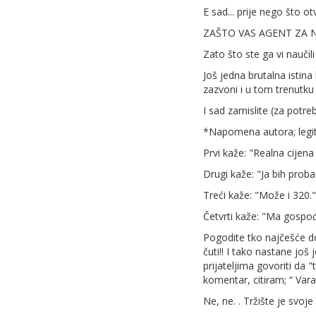
E sad... prije nego što o
ZAŠTO VAS AGENT ZA 
Zato što ste ga vi naučil
Još jedna brutalna istina
zazvoni i u tom trenutku 
I sad zamislite (za potreb
*Napomena autora; legitim
Prvi kaže: "Realna cijena
Drugi kaže: "Ja bih prob
Treći kaže: "Može i 320."
Četvrti kaže: "Ma gospođo
Pogodite tko najčešće dobi
čuti!! I tako nastane još
prijateljima govoriti da "
komentar, citiram; “ Varal
Ne, ne. . Tržište je svoje