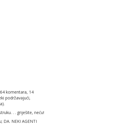
 264 komentara, 14
eki podržavajući,
a).
uku. . . griješite, neću!
ju; DA. NEKI AGENTI