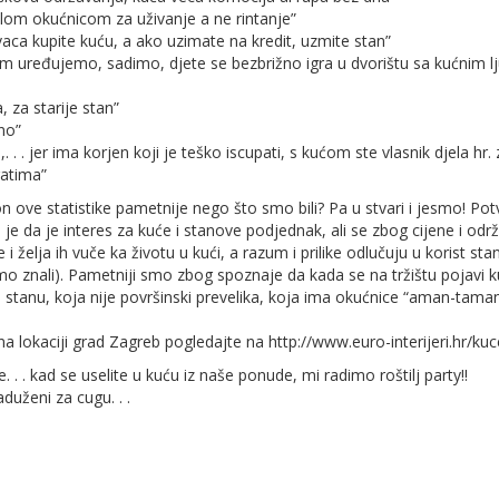
lom okućnicom za uživanje a ne rintanje”
aca kupite kuću, a ako uzimate na kredit, uzmite stan”
jem uređujemo, sadimo, djete se bezbrižno igra u dvorištu sa kućnim lj
, za starije stan”
vno”
 . . jer ima korjen koji je teško iscupati, s kućom ste vlasnik djela hr. 
ratima”
n ove statistike pametnije nego što smo bili? Pa u stvari i jesmo! Pot
to je da je interes za kuće i stanove podjednak, ali se zbog cijene i odr
i želja ih vuče ka životu u kući, a razum i prilike odlučuju u korist st
mo znali). Pametniji smo zbog spoznaje da kada se na tržištu pojavi k
a stanu, koja nije površinski prevelika, koja ima okućnice “aman-taman
na lokaciji grad Zagreb pogledajte na http://www.euro-interijeri.hr/kuc
 . . kad se uselite u kuću iz naše ponude, mi radimo roštilj party!!
aduženi za cugu. . .