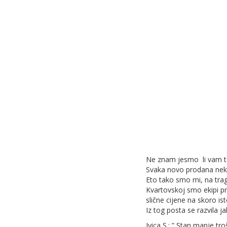
Ne znam jesmo li vam to 
Svaka novo prodana nekret
Eto tako smo mi, na tragu
Kvartovskoj smo ekipi pre
slične cijene na skoro istoj
Iz tog posta se razvila 
Ivica S.: ” Stan manje t