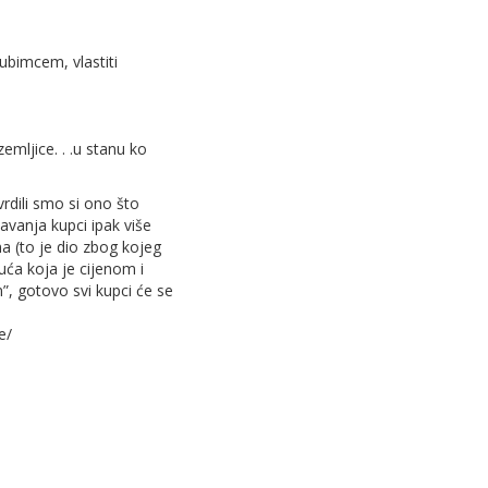
ubimcem, vlastiti
zemljice. . .u stanu ko
vrdili smo si ono što
žavanja kupci ipak više
ana (to je dio zbog kojeg
uća koja je cijenom i
”, gotovo svi kupci će se
e/