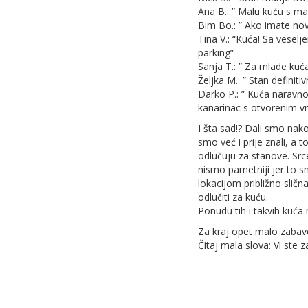
Ana B.: ” Malu kuću s ma
Bim Bo.: ” Ako imate nov
Tina V.: “Kuća! Sa vesel
parking”
Sanja T.: ” Za mlade kuća
Željka M.: ” Stan definiti
Darko P.: ” Kuća naravno,.
kanarinac s otvorenim v
I šta sad!? Dali smo nako
smo već i prije znali, a 
odlučuju za stanove. Srce 
nismo pametniji jer to s
lokacijom približno sličn
odlučiti za kuću.
Ponudu tih i takvih kuća 
Za kraj opet malo zabave.
Čitaj mala slova: Vi ste z