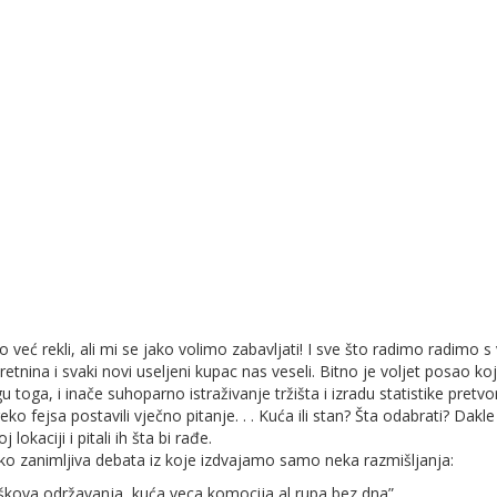
već rekli, ali mi se jako volimo zabavljati! I sve što radimo radimo s
nina i svaki novi useljeni kupac nas veseli. Bitno je voljet posao koji
 toga, i inače suhoparno istraživanje tržišta i izradu statistike pretvor
ko fejsa postavili vječno pitanje. . . Kuća ili stan? Šta odabrati? Dakle
 lokaciji i pitali ih šta bi rađe.
jako zanimljiva debata iz koje izdvajamo samo neka razmišljanja:
roškova održavanja, kuća veca komocija al rupa bez dna”