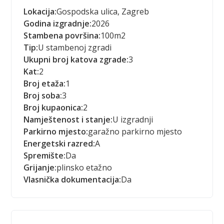
Lokacija:
Gospodska ulica, Zagreb
Godina izgradnje:
2026
Stambena površina:
100
m2
Tip:
U stambenoj zgradi
Ukupni broj katova zgrade:
3
Kat:
2
Broj etaža:
1
Broj soba:
3
Broj kupaonica:
2
Namještenost i stanje:
U izgradnji
Parkirno mjesto:
garažno parkirno mjesto
Energetski razred:
A
Spremište:
Da
Grijanje:
plinsko etažno
Vlasnička dokumentacija:
Da