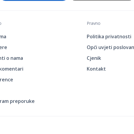
o
Pravno
ama
Politika privatnosti
jere
Opći uvjeti poslovan
enti o nama
Cjenik
 komentari
Kontakt
rence
ram preporuke