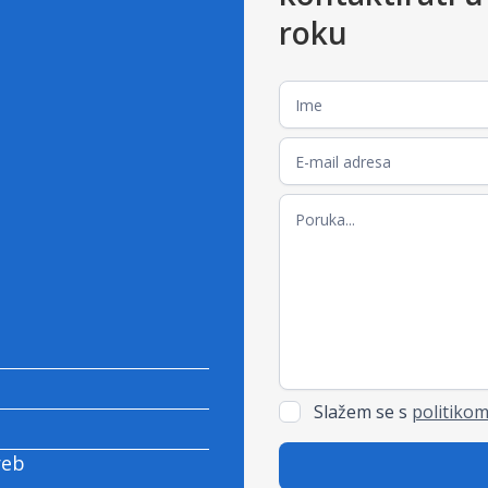
roku
Slažem se s
politikom
reb