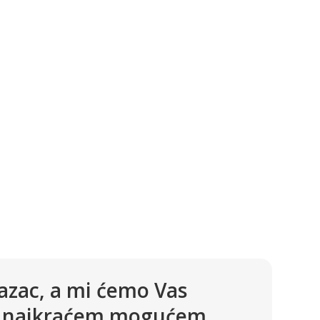
azac, a mi ćemo Vas
 u najkraćem mogućem