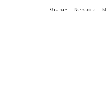
O nama
Nekretnine
B