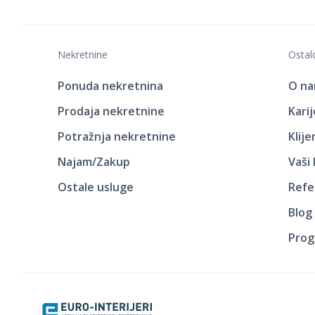
Nekretnine
Ostal
Ponuda nekretnina
O n
Prodaja nekretnine
Kari
Potražnja nekretnine
Klij
Najam/Zakup
Vaši
Ostale usluge
Refe
Blog
Prog