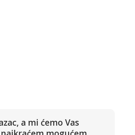
azac, a mi ćemo Vas
 u najkraćem mogućem