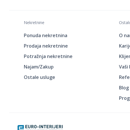
Nekretnine
Ostal
Ponuda nekretnina
O n
Prodaja nekretnine
Kari
Potražnja nekretnine
Klij
Najam/Zakup
Vaši
Ostale usluge
Refe
Blog
Prog