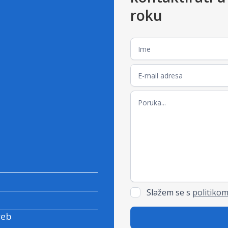
roku
Slažem se s
politikom
reb