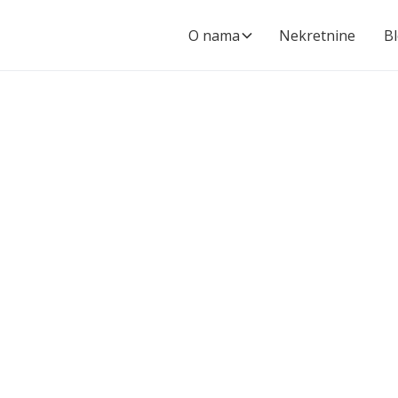
O nama
Nekretnine
B