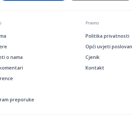
o
Pravno
ama
Politika privatnosti
jere
Opći uvjeti poslovan
enti o nama
Cjenik
 komentari
Kontakt
rence
ram preporuke