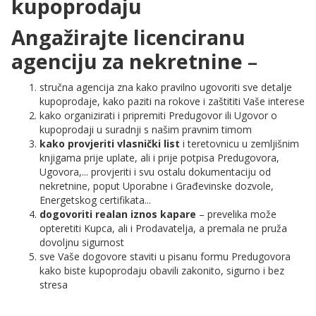
kupoprodaju
Angažirajte licenciranu
agenciju za nekretnine
–
stručna agencija zna kako pravilno ugovoriti sve detalje
kupoprodaje, kako paziti na rokove i zaštititi Vaše interese
kako organizirati i pripremiti Predugovor ili Ugovor o
kupoprodaji u suradnji s našim pravnim timom
kako provjeriti vlasnički list
i teretovnicu u zemljišnim
knjigama prije uplate, ali i prije potpisa Predugovora,
Ugovora,... provjeriti i svu ostalu dokumentaciju od
nekretnine, poput Uporabne i Građevinske dozvole,
Energetskog certifikata...
dogovoriti realan iznos kapare
– prevelika može
opteretiti Kupca, ali i Prodavatelja, a premala ne pruža
dovoljnu sigurnost
sve Vaše dogovore staviti u pisanu formu Predugovora
kako biste kupoprodaju obavili zakonito, sigurno i bez
stresa