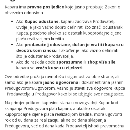
Kapara ima
pravne posljedice
koje jasno propisuje Zakon o
obveznim odnosima
Ako
Kupac odustane
, kaparu zadržava Prodavatelj.
Ovdje je jako važno dobro definirati što znači odustanak
Kupca, posebno ukoliko se ostatak kupoprodajne cijene
plaća realizacijom kredita
Ako
prodavatelj odustane
,
dužan je vratiti kaparu u
dvostrukom iznosu
. Također je jako važno definirati
što je odustanak Prodavatelja.
Ako do raskida dođe
sporazumno
ili
zbog više sile
,
kapara se
vraća kupcu u cijelosti
.
Ove odredbe pružaju ravnotežu i sigurnost za obje strane, ali
samo ako je kapara
jasno ugovorena
i dokumentirana jasnim
Predugovorom/Ugovorom. Važno je staviti sve dogovore Kupca
i Prodavatelja u Predugovor kako bi se izbjegle sve nesuglasice.
Na primjer prilikom kupovine stana u novogradnji Kupac kod
sklapanja Predugovora plati kaparu, a ukoliko ostatak
kupoprodajne cijene plaća realizacijom kredita, mora ugovoriti
rok od 60 dana za realizaciju, ali ne od dana sklapanja
Predugovora, već od dana kada Prodavatelj ishodi pravomoćnu