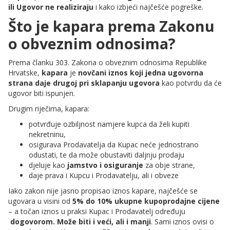
ili Ugovor ne realiziraju
i kako izbjeći najčešće pogreške.
Što je kapara prema Zakonu
o obveznim odnosima?
Prema članku 303. Zakona o obveznim odnosima Republike
Hrvatske,
kapara
je
novčani iznos koji jedna ugovorna
strana daje drugoj pri sklapanju ugovora
kao potvrdu da će
ugovor biti ispunjen.
Drugim riječima, kapara:
potvrđuje ozbiljnost namjere kupca da želi kupiti
nekretninu,
osigurava Prodavatelja da Kupac neće jednostrano
odustati, te da može obustaviti daljnju prodaju
djeluje kao
jamstvo i osiguranje
za obje strane,
daje prava i Kupcu i Prodavatelju, ali i obveze
Iako zakon nije jasno propisao iznos kapare, najčešće se
ugovara u visini od
5% do 10% ukupne kupoprodajne cijene
– a točan iznos u praksi Kupac i Prodavatelj određuju
dogovorom. Može biti i veći, ali i manji
. Sami iznos ovisi o