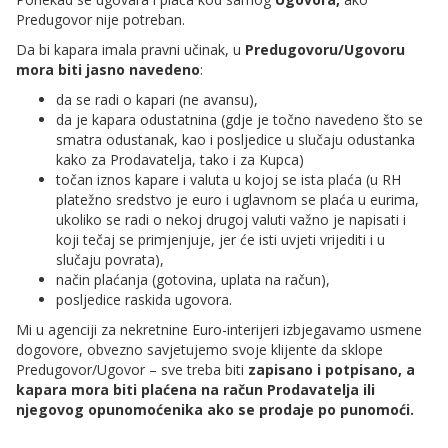
Predugovor nije potreban.
Da bi kapara imala pravni učinak, u
Predugovoru/Ugovoru
mora biti jasno navedeno
:
da se radi o kapari (ne avansu),
da je kapara odustatnina (gdje je točno navedeno što se
smatra odustanak, kao i posljedice u slučaju odustanka
kako za Prodavatelja, tako i za Kupca)
točan iznos kapare i valuta u kojoj se ista plaća (u RH
platežno sredstvo je euro i uglavnom se plaća u eurima,
ukoliko se radi o nekoj drugoj valuti važno je napisati i
koji tečaj se primjenjuje, jer će isti uvjeti vrijediti i u
slučaju povrata),
način plaćanja (gotovina, uplata na račun),
posljedice raskida ugovora.
Mi u agenciji za nekretnine Euro-interijeri izbjegavamo usmene
dogovore, obvezno savjetujemo svoje klijente da sklope
Predugovor/Ugovor – sve treba biti
zapisano i potpisano, a
kapara mora biti plaćena na račun Prodavatelja ili
njegovog opunomoćenika ako se prodaje po punomoći.