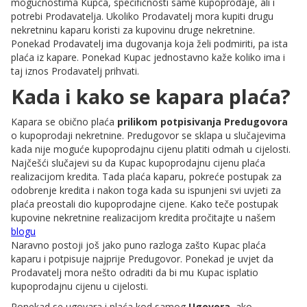
mogućnostima Kupca, specifičnosti same kupoprodaje, ali i
potrebi Prodavatelja. Ukoliko Prodavatelj mora kupiti drugu
nekretninu kaparu koristi za kupovinu druge nekretnine.
Ponekad Prodavatelj ima dugovanja koja želi podmiriti, pa ista
plaća iz kapare. Ponekad Kupac jednostavno kaže koliko ima i
taj iznos Prodavatelj prihvati.
Kada i kako se kapara plaća?
Kapara se obično plaća
prilikom potpisivanja Predugovora
o kupoprodaji nekretnine. Predugovor se sklapa u slučajevima
kada nije moguće kupoprodajnu cijenu platiti odmah u cijelosti.
Najčešći slučajevi su da Kupac kupoprodajnu cijenu plaća
realizacijom kredita. Tada plaća kaparu, pokreće postupak za
odobrenje kredita i nakon toga kada su ispunjeni svi uvjeti za
plaća preostali dio kupoprodajne cijene. Kako teče postupak
kupovine nekretnine realizacijom kredita pročitajte u našem
blogu
Naravno postoji još jako puno razloga zašto Kupac plaća
kaparu i potpisuje najprije Predugovor. Ponekad je uvjet da
Prodavatelj mora nešto odraditi da bi mu Kupac isplatio
kupoprodajnu cijenu u cijelosti.
Ponekad se ugovara i plaća kod samog
Ugovora,
ako