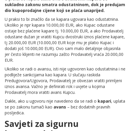
sukladno zakonu smatra odustatninom, dok je predujam
dio kupoprodajne cijene koji se plaća unaprijed.
U praksi to bi značilo da se kapara ugovara kao odustatnina.
Ukoliko je npr kapara 10.000,00 EUR, ako Kupac odustane
ostaje bez plaćene kapare tj. 10.000,00 EUR, a ako Prodavatelj
odustane dužan je vratiti Kupcu dvostruki iznos plaćene kapare,
tj 20.000,00 EUR (10.000,00 EUR koje mu je platio Kupac i
dodati još 10.000,00 EUR). Ovo sam malo detaljnije objasnila
jer često klijenti ne razumiju zašto Prodavatelj vraća 20.000,00
EUR.
Ukoliko se radi o avansu, isti nije ugovoren kao odustatnina i ne
podliježe sankcijama kao kapara. U slučaju raskida
Predugovora/Ugovora, Prodavatelj je obvezan vratiti primljeni
iznos avansa. Važno je definirati rok i uvjete u kojima
Prodavatelj mora vratiti avans Kupcu.
Dakle, ako u ugovoru nije navedeno da se radi o
kapari
, uplata
se po zakonu tumači kao
avans
– bez dodatnih pravnih
posljedica.
Savjeti za sigurnu