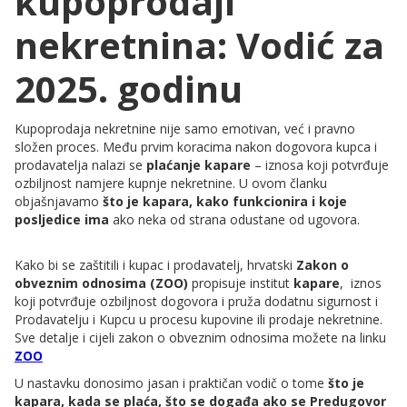
kupoprodaji
nekretnina: Vodić za
2025. godinu
Kupoprodaja nekretnine nije samo emotivan, već i pravno
složen proces. Među prvim koracima nakon dogovora kupca i
prodavatelja nalazi se
plaćanje kapare
– iznosa koji potvrđuje
ozbiljnost namjere kupnje nekretnine. U ovom članku
objašnjavamo
što je kapara, kako funkcionira i koje
posljedice ima
ako neka od strana odustane od ugovora.
Kako bi se zaštitili i kupac i prodavatelj, hrvatski
Zakon o
obveznim odnosima (ZOO)
propisuje institut
kapare
,
iznos
koji potvrđuje ozbiljnost dogovora i pruža dodatnu sigurnost i
Prodavatelju i Kupcu u procesu kupovine ili prodaje nekretnine.
Sve detalje i cijeli zakon o obveznim odnosima možete na linku
ZOO
U nastavku donosimo jasan i praktičan vodič o tome
što je
kapara, kada se plaća, što se događa ako se Predugovor