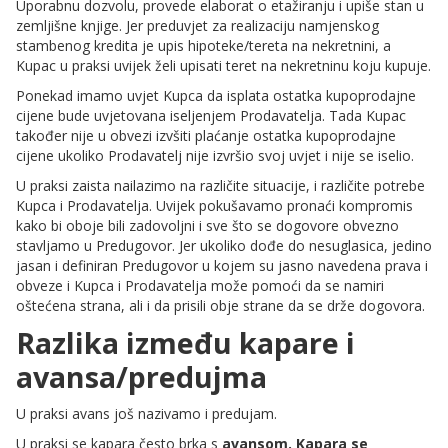
Uporabnu dozvolu, provede elaborat o etažiranju i upiše stan u
zemljišne knjige. Jer preduvjet za realizaciju namjenskog
stambenog kredita je upis hipoteke/tereta na nekretnini, a
Kupac u praksi uvijek želi upisati teret na nekretninu koju kupuje.
Ponekad imamo uvjet Kupca da isplata ostatka kupoprodajne
cijene bude uvjetovana iseljenjem Prodavatelja. Tada Kupac
također nije u obvezi izvšiti plaćanje ostatka kupoprodajne
cijene ukoliko Prodavatelj nije izvršio svoj uvjet i nije se iselio.
U praksi zaista nailazimo na različite situacije, i različite potrebe
Kupca i Prodavatelja. Uvijek pokušavamo pronaći kompromis
kako bi oboje bili zadovoljni i sve što se dogovore obvezno
stavljamo u Predugovor. Jer ukoliko dođe do nesuglasica, jedino
jasan i definiran Predugovor u kojem su jasno navedena prava i
obveze i Kupca i Prodavatelja može pomoći da se namiri
oštećena strana, ali i da prisili obje strane da se drže dogovora.
Razlika između kapare i
avansa/predujma
U praksi avans još nazivamo i predujam.
U praksi se kapara često brka s
avansom. Kapara se