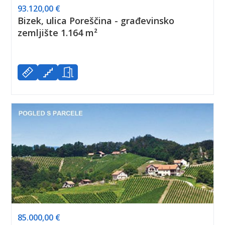
93.120,00 €
Bizek, ulica Poreščina - građevinsko
zemljište 1.164 m²
85.000,00 €