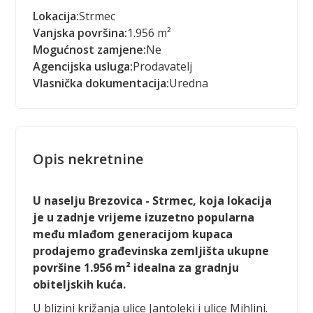
Lokacija:
Strmec
Vanjska površina:
1.956 m²
Mogućnost zamjene:
Ne
Agencijska usluga:
Prodavatelj
Vlasnička dokumentacija:
Uredna
Opis nekretnine
U naselju Brezovica - Strmec, koja lokacija
je u zadnje vrijeme izuzetno popularna
među mlađom generacijom kupaca
prodajemo građevinska zemljišta ukupne
površine 1.956 m² idealna za gradnju
obiteljskih kuća.
U blizini križanja ulice Jantoleki i ulice Mihlini.