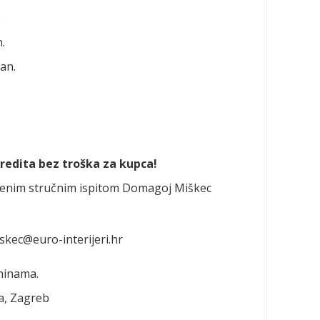
.
.
an.
redita bez troška za kupca!
oženim stručnim ispitom Domagoj Miškec
skec@euro-interijeri.hr
tninama.
a, Zagreb