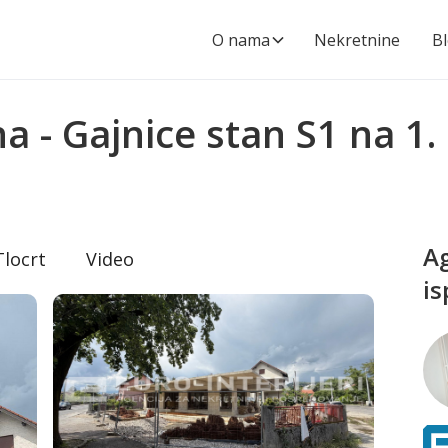
O nama
Nekretnine
B
a - Gajnice stan S1 na 1.
Ag
Tlocrt
Video
is