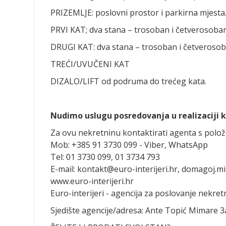
PRIZEMLJE: poslovni prostor i parkirna mjesta
PRVI KAT; dva stana – trosoban i četverosoban
DRUGI KAT: dva stana – trosoban i četverosob
TREĆI/UVUČENI KAT
DIZALO/LIFT od podruma do trećeg kata.
Nudimo uslugu posredovanja u realizaciji k
Za ovu nekretninu kontaktirati agenta s pol
Mob: +385 91 3730 099 - Viber, WhatsApp
Tel: 01 3730 099, 01 3734 793
E-mail: kontakt@euro-interijeri.hr, domagoj.mi
www.euro-interijeri.hr
Euro-interijeri - agencija za poslovanje nekre
Sjedište agencije/adresa: Ante Topić Mimare 3