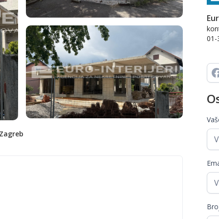
Eur
kont
01-
O
Vaš
 Zagreb
Ema
Bro