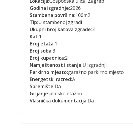
Lokacija:
Gospodska ulica, Zagreb
Godina izgradnje:
2026
Stambena površina:
100
m2
Tip:
U stambenoj zgradi
Ukupni broj katova zgrade:
3
Kat:
1
Broj etaža:
1
Broj soba:
3
Broj kupaonica:
2
Namještenost i stanje:
U izgradnji
Parkirno mjesto:
garažno parkirno mjesto
Energetski razred:
A
Spremište:
Da
Grijanje:
plinsko etažno
Vlasnička dokumentacija:
Da