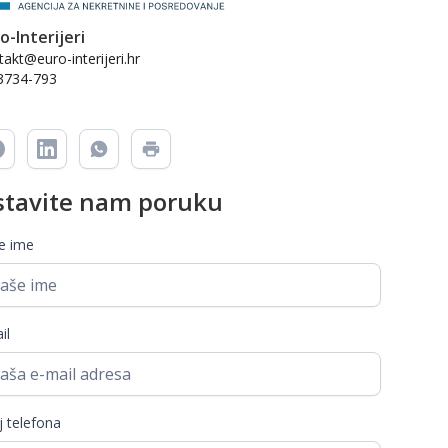
o-Interijeri
akt@euro-interijeri.hr
3734-793
stavite nam poruku
e ime
il
j telefona