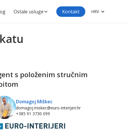
log
Ostale usluge
Kontakt
HRV
 katu
ent s položenim stručnim
pitom
Domagoj Miškec
domagoj.miskec@euro-interijeri.hr
+385 91 3730 099