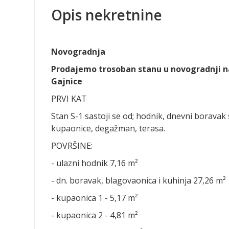
Opis nekretnine
Novogradnja
Prodajemo trosoban stanu u novogradnji na
Gajnice
PRVI KAT
Stan S-1 sastoji se od; hodnik, dnevni boravak
kupaonice, degažman, terasa.
POVRŠINE:
- ulazni hodnik 7,16 m²
- dn. boravak, blagovaonica i kuhinja 27,26 m²
- kupaonica 1 - 5,17 m²
- kupaonica 2 - 4,81 m²