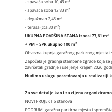
- spavaća soba 10,43 m²
- spavaća soba 12,83 m²
- degažman 2,43 m²
- terasa (cca 30 m²)
UKUPNA POVRŠINA STANA iznosi 77,61 m²
+ PM + SPR ukupno 100 m²
Obvezna kupnja garažnog parkirnog mjesta i 
Započela je gradnja stambene zgrade koja se g
završetak gradnje i useljenje krajem 2026 godi
Nudimo uslugu posredovanja u realizaciji k
Za sve detalje kao i za cijenu organiziram
NOVI PROJEKT 5 stanova
PODRUM: garažna parkirna mjesta i spremišta