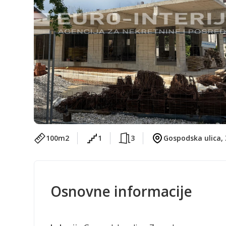
100
m2
1
3
Gospodska ulica,
Osnovne informacije